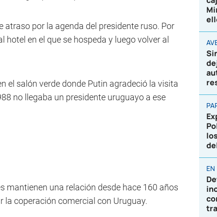
ca
Mi
el
 atraso por la agenda del presidente ruso. Por
l hotel en el que se hospeda y luego volver al
AVE
Si
de
au
re
el salón verde donde Putin agradeció la visita
88 no llegaba un presidente uruguayo a ese
PA
Ex
Po
lo
de
EN
De
 mantienen una relación desde hace 160 años
in
co
r la coperación comercial con Uruguay.
tr