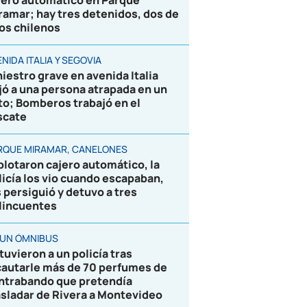
jero automático en Parque
ramar; hay tres detenidos, dos de
los chilenos
NIDA ITALIA Y SEGOVIA
niestro grave en avenida Italia
jó a una persona atrapada en un
to; Bomberos trabajó en el
scate
RQUE MIRAMAR, CANELONES
plotaron cajero automático, la
licía los vio cuando escapaban,
s persiguió y detuvo a tres
lincuentes
 UN ÓMNIBUS
tuvieron a un policía tras
cautarle más de 70 perfumes de
ntrabando que pretendía
asladar de Rivera a Montevideo