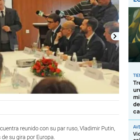
TI
Tr
ur
mi
de
ca
AV
uentra reunido con su par ruso, Vladimir Putin,
Vi
 de su gira por Europa.