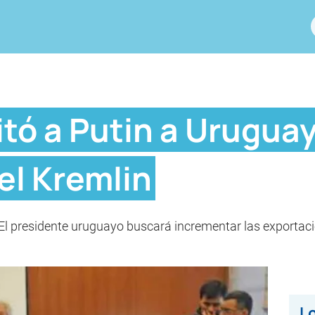
itó a Putin a Urugua
el Kremlin
El presidente uruguayo buscará incrementar las exportac
Lo