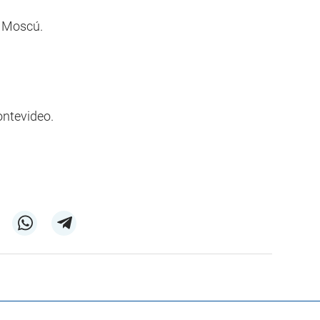
d Moscú.
ontevideo.