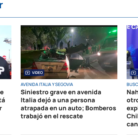
r
VIDEO
AVENIDA ITALIA Y SEGOVIA
BUSC
de
Siniestro grave en avenida
Nah
tá
Italia dejó a una persona
otr
r
atrapada en un auto; Bomberos
exp
trabajó en el rescate
Chi
can