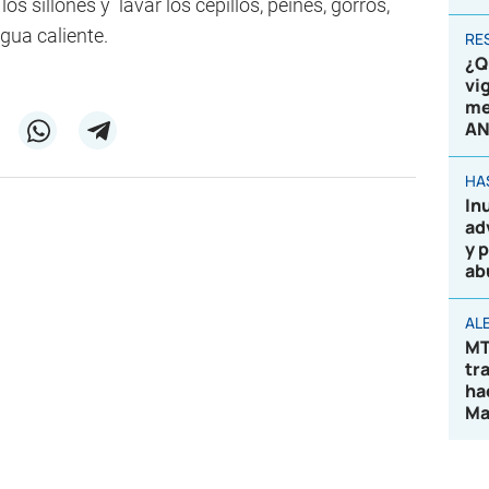
los sillones y lavar los cepillos, peines, gorros,
gua caliente.
RE
¿Q
vi
me
AN
HA
In
ad
y 
ab
AL
MT
tr
ha
Ma