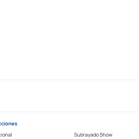
cciones
ional
Subrayado Show