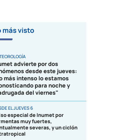
 más visto
VIDEO
TEOROLOGÍA
umet advierte por dos
nómenos desde este jueves:
o más intenso lo estamos
onosticando para noche y
drugada del viernes"
SDE EL JUEVES 6
iso especial de Inumet por
rmentas muy fuertes,
ntualmente severas, y un ciclón
tratropical