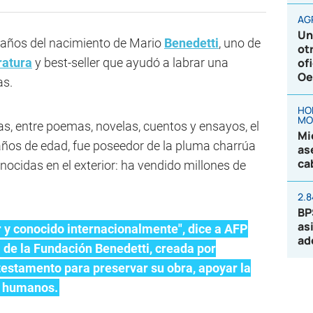
AG
Un
 años del nacimiento de Mario
Benedetti
, uno de
ot
of
eratura
y best-seller que ayudó a labrar una
Oe
as.
HO
MO
s, entre poemas, novelas, cuentos y ensayos, el
Mi
8 años de edad, fue poseedor de la pluma charrúa
as
ca
nocidas en el exterior: ha vendido millones de
2.
BP
as
 y conocido internacionalmente", dice a AFP
ad
de la Fundación Benedetti, creada por
 testamento para preservar su obra, apoyar la
s humanos.