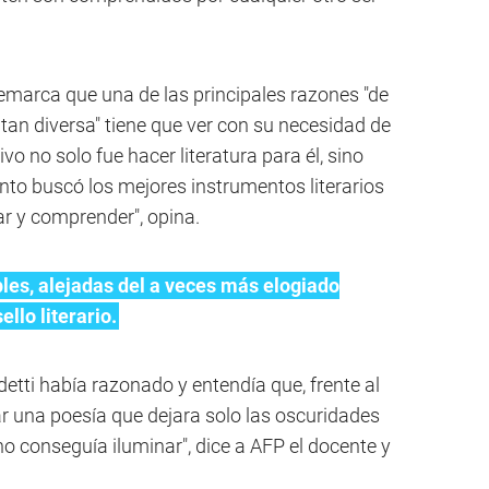
 remarca que una de las principales razones "de
tan diversa" tiene que ver con su necesidad de
vo no solo fue hacer literatura para él, sino
nto buscó los mejores instrumentos literarios
ar y comprender", opina.
les, alejadas del a veces más elogiado
ello literario.
etti había razonado y entendía que, frente al
ear una poesía que dejara solo las oscuridades
no conseguía iluminar", dice a AFP el docente y