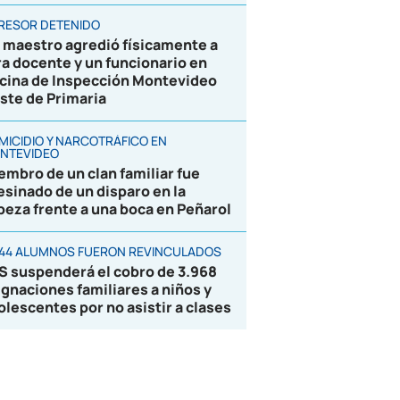
RESOR DETENIDO
 maestro agredió físicamente a
ra docente y un funcionario en
icina de Inspección Montevideo
ste de Primaria
MICIDIO Y NARCOTRÁFICO EN
NTEVIDEO
embro de un clan familiar fue
esinado de un disparo en la
beza frente a una boca en Peñarol
844 ALUMNOS FUERON REVINCULADOS
S suspenderá el cobro de 3.968
ignaciones familiares a niños y
olescentes por no asistir a clases