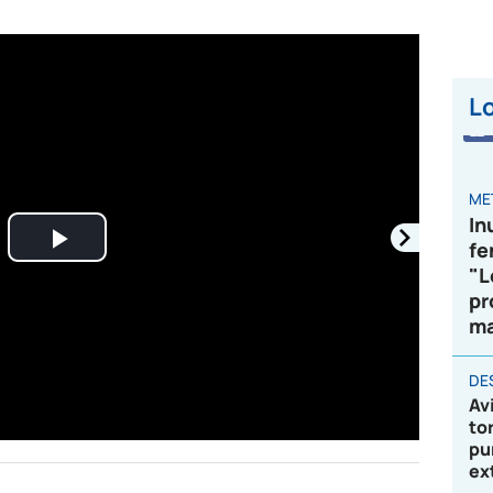
Lo
ME
In
fe
Play
"L
pr
Video
ma
DE
Av
to
pu
ex