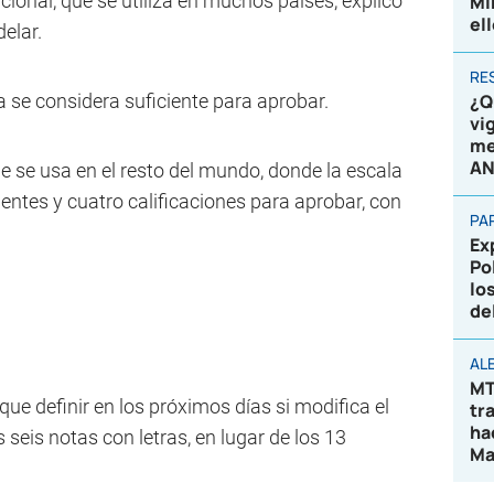
cional, que se utiliza en muchos países, explicó
Mi
el
elar.
RE
ya se considera suficiente para aprobar.
¿Q
vi
me
AN
e se usa en el resto del mundo, donde la escala
ientes y cuatro calificaciones para aprobar, con
PA
Ex
Po
lo
de
AL
MT
que definir en los próximos días si modifica el
tr
ha
seis notas con letras, en lugar de los 13
Ma