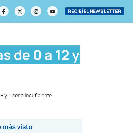
RECIBÍ EL NEWSLETTER
s de 0 a 12 y
 y F sería insuficiente.
 más visto