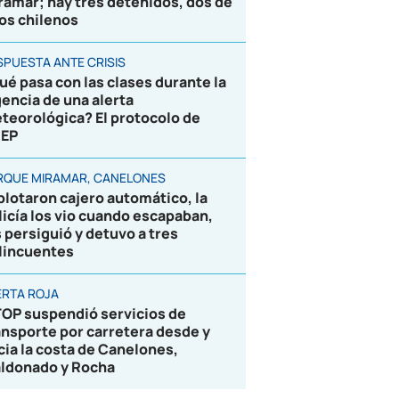
ramar; hay tres detenidos, dos de
los chilenos
SPUESTA ANTE CRISIS
ué pasa con las clases durante la
gencia de una alerta
teorológica? El protocolo de
EP
RQUE MIRAMAR, CANELONES
plotaron cajero automático, la
licía los vio cuando escapaban,
s persiguió y detuvo a tres
lincuentes
ERTA ROJA
OP suspendió servicios de
ansporte por carretera desde y
cia la costa de Canelones,
ldonado y Rocha