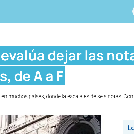
evalúa dejar las nota
s, de A a F
 en muchos países, donde la escala es de seis notas. Con E
Lo