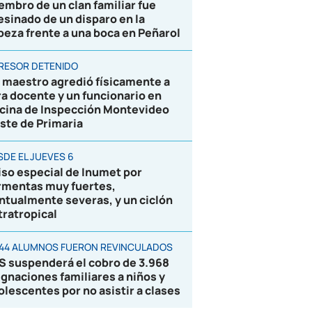
embro de un clan familiar fue
esinado de un disparo en la
beza frente a una boca en Peñarol
RESOR DETENIDO
 maestro agredió físicamente a
ra docente y un funcionario en
icina de Inspección Montevideo
ste de Primaria
SDE EL JUEVES 6
iso especial de Inumet por
rmentas muy fuertes,
ntualmente severas, y un ciclón
tratropical
844 ALUMNOS FUERON REVINCULADOS
S suspenderá el cobro de 3.968
ignaciones familiares a niños y
olescentes por no asistir a clases