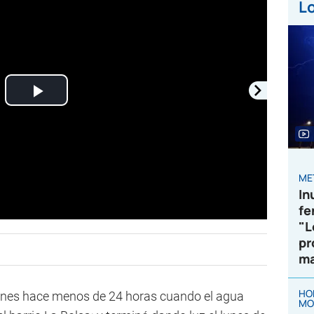
Lo
Play
Video
ME
In
fe
"L
pr
ma
HO
ones hace menos de 24 horas cuando el agua
MO