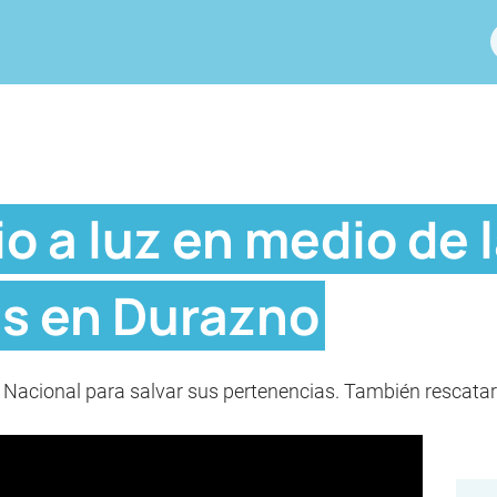
o a luz en medio de 
s en Durazno
to Nacional para salvar sus pertenencias. También rescatar