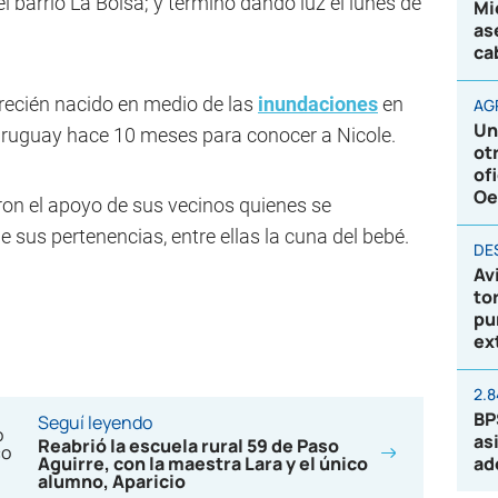
l barrio La Bolsa; y terminó dando luz el lunes de
Mi
as
ca
 recién nacido en medio de las
inundaciones
en
AG
Un
 Uruguay hace 10 meses para conocer a Nicole.
ot
of
Oe
ron el apoyo de sus vecinos quienes se
 sus pertenencias, entre ellas la cuna del bebé.
DE
Av
to
pu
ex
2.
BP
Seguí leyendo
as
Reabrió la escuela rural 59 de Paso
Aguirre, con la maestra Lara y el único
ad
alumno, Aparicio