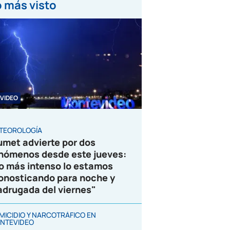
 más visto
VIDEO
TEOROLOGÍA
umet advierte por dos
nómenos desde este jueves:
o más intenso lo estamos
onosticando para noche y
drugada del viernes"
MICIDIO Y NARCOTRÁFICO EN
NTEVIDEO