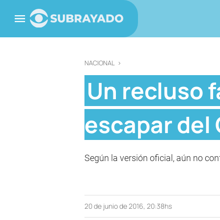
NACIONAL
>
Un recluso f
escapar de
Según la versión oficial, aún no co
20 de junio de 2016, 20:38hs