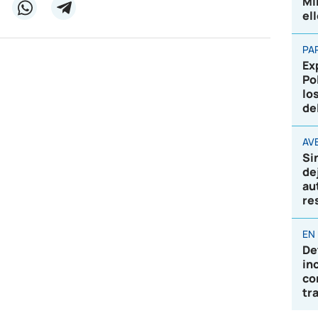
Mi
el
PA
Ex
Po
lo
de
AVE
Si
de
au
re
EN
De
in
co
tr