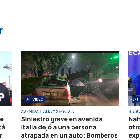
r
VIDEO
AVENIDA ITALIA Y SEGOVIA
BUSC
de
Siniestro grave en avenida
Nah
tá
Italia dejó a una persona
otr
r
atrapada en un auto; Bomberos
exp