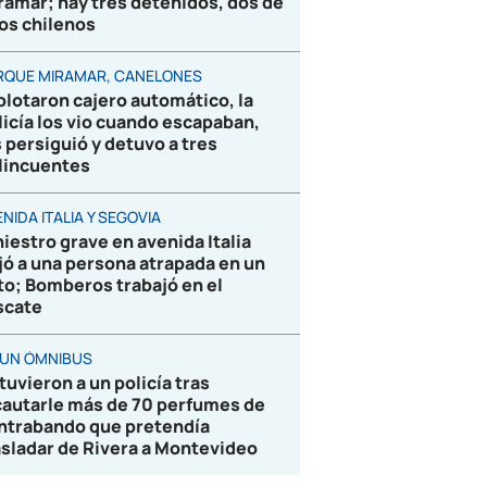
ramar; hay tres detenidos, dos de
los chilenos
RQUE MIRAMAR, CANELONES
plotaron cajero automático, la
licía los vio cuando escapaban,
s persiguió y detuvo a tres
lincuentes
NIDA ITALIA Y SEGOVIA
niestro grave en avenida Italia
jó a una persona atrapada en un
to; Bomberos trabajó en el
scate
 UN ÓMNIBUS
tuvieron a un policía tras
cautarle más de 70 perfumes de
ntrabando que pretendía
asladar de Rivera a Montevideo