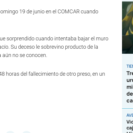
l domingo 19 de junio en el COMCAR cuando
 fue sorprendido cuando intentaba bajar el muro
vacío. Su deceso le sobrevino producto de la
ia aún no se conocen.
TI
Tr
48 horas del fallecimiento de otro preso, en un
ur
mi
de
ca
AV
Vi
ca