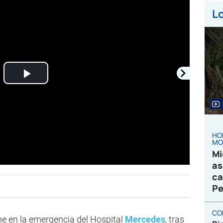
Lo
Play
Video
HO
MO
Mi
as
ca
Pe
CO
e en la emergencia del Hospital
Mercedes
, tras