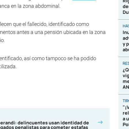
Ri
anca en la zona abdominal.
de
Du
ecen que el fallecido, identificado como
HA
entos antes a una pensión ubicada en la zona
In
ad
io.
y 
ab
dentificado, así como tampoco se ha podido
RE
ilizada.
¿Q
vi
me
AN
TI
"¡
re
a 
randi: delincuentes usan identidad de
Po
gados penalistas para cometer estafas