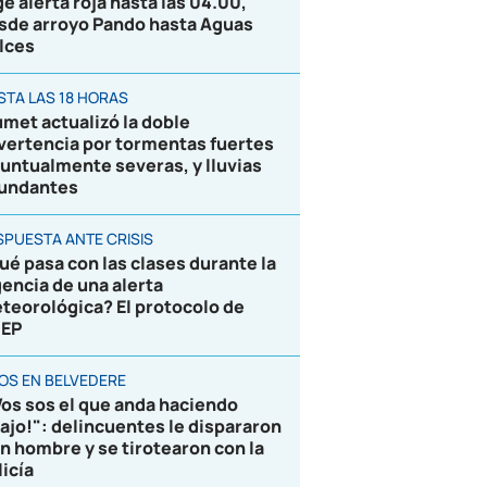
ge alerta roja hasta las 04.00,
sde arroyo Pando hasta Aguas
lces
STA LAS 18 HORAS
umet actualizó la doble
vertencia por tormentas fuertes
puntualmente severas, y lluvias
undantes
SPUESTA ANTE CRISIS
ué pasa con las clases durante la
gencia de una alerta
teorológica? El protocolo de
EP
ROS EN BELVEDERE
Vos sos el que anda haciendo
lajo!": delincuentes le dispararon
un hombre y se tirotearon con la
licía