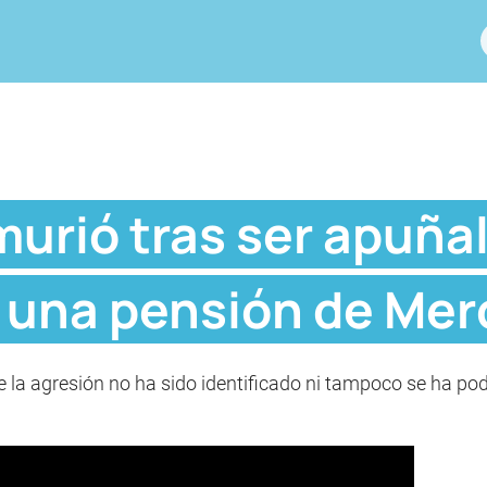
urió tras ser apuñal
una pensión de Mer
de la agresión no ha sido identificado ni tampoco se ha p