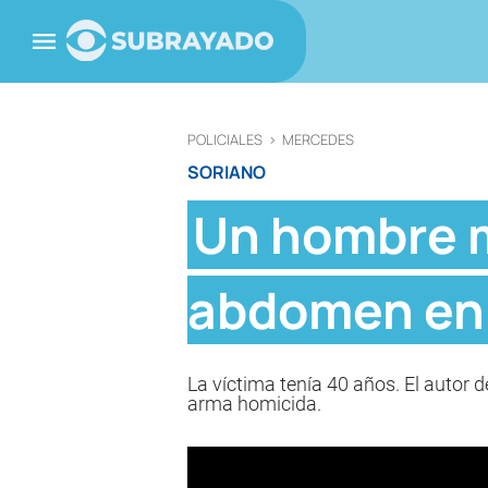
POLICIALES
>
MERCEDES
SORIANO
Un hombre m
abdomen en 
La víctima tenía 40 años. El autor 
arma homicida.