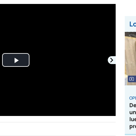
Lo
Play
Video
OP
De
un
lu
pr