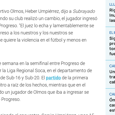
LL
Ri
ortivo Olmos, Heber Umpiérrez, dijo a
Subrayado
In
do su club realizó un cambio, el jugador ingresó
la
 Progreso. "El juez lo echa y lamentablemente se
greso a los nuestros y los nuestros se
EL
Sig
ie quiere la violencia en el fútbol y menos en
pr
to
fu
de semana en la semifinal entre Progreso de
CA
r la Liga Regional Soca, en el departamento de
Un
tr
 de Sub-16 y Sub-20. El
partido
de la primera
ca
tro a raíz de los hechos, mientras que en el
 un jugador de Olmos que iba a ingresar se
CA
e Progreso.
Óm
ca
es