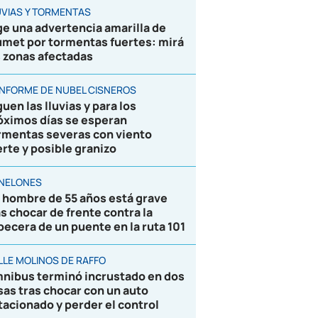
UVIAS Y TORMENTAS
ge una advertencia amarilla de
umet por tormentas fuertes: mirá
s zonas afectadas
 INFORME DE NUBEL CISNEROS
uen las lluvias y para los
óximos días se esperan
rmentas severas con viento
erte y posible granizo
NELONES
 hombre de 55 años está grave
as chocar de frente contra la
becera de un puente en la ruta 101
LLE MOLINOS DE RAFFO
nibus terminó incrustado en dos
sas tras chocar con un auto
tacionado y perder el control