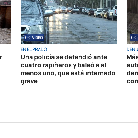
VIDEO
EN EL PRADO
DENU
r
Una policía se defendió ante
Más
cuatro rapiñeros y baleó a al
aut
menos uno, que está internado
den
grave
con