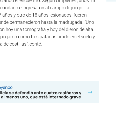
iando el encuentro. Según Umpiérrez, unos 15
 candado e ingresaron al campo de juego. La
 años y otro de 18 años lesionados; fueron
donde permanecieron hasta la madrugada. "Uno
eron hoy una tomografía y hoy del dieron de alta.
e pegaron como tres patadas tirado en el suelo y
de costillas", contó.
leyendo
licía se defendió ante cuatro rapiñeros y
a al menos uno, que está internado grave