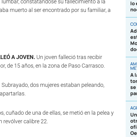
 lumbar, constatándose su fallecimiento a la
lo
no
taba muerto al ser encontrado por su familiar, a
CO
Ad
es
Mo
do
ALEÓ A JOVEN.
Un joven falleció tras recibir
AM
or, de 15 años, en la zona de Paso Carrasco.
ME
A 
to
 a Subrayado, dos mujeres estaban peleando,
se
pa
apartarlas.
AG
, cuñado de una de ellas, se metió en la pelea y
Un
ot
un revólver calibre 22.
of
Oe