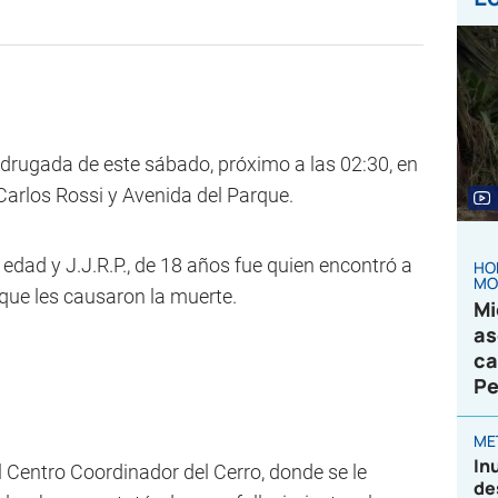
drugada de este sábado, próximo a las 02:30, en
 Carlos Rossi y Avenida del Parque.
 edad y J.J.R.P., de 18 años fue quien encontró a
HO
MO
 que les causaron la muerte.
Mi
as
ca
Pe
ME
In
al Centro Coordinador del Cerro, donde se le
de