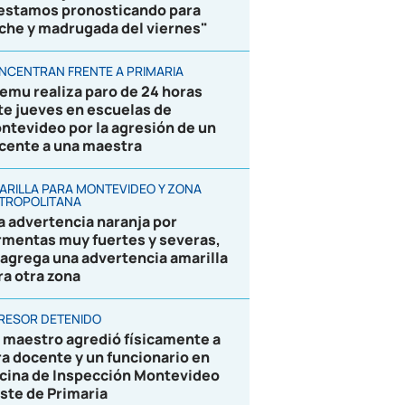
 estamos pronosticando para
che y madrugada del viernes"
NCENTRAN FRENTE A PRIMARIA
emu realiza paro de 24 horas
te jueves en escuelas de
ntevideo por la agresión de un
cente a una maestra
ARILLA PARA MONTEVIDEO Y ZONA
TROPOLITANA
la advertencia naranja por
rmentas muy fuertes y severas,
 agrega una advertencia amarilla
ra otra zona
RESOR DETENIDO
 maestro agredió físicamente a
ra docente y un funcionario en
icina de Inspección Montevideo
ste de Primaria