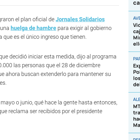
ca
AV
raron el plan oficial de
Jornales Solidarios
Vi
e una
huelga de hambre
para exigir al gobierno
ca
 que es el único ingreso que tienen.
Mi
el
ue decidió iniciar esta medida, dijo al programa
PA
0.000 las personas que el 28 de diciembre
Ex
Po
ue ahora buscan extenderlo para mantener su
lo
es.
de
AL
 mayo o junio, qué hace la gente hasta entonces,
MT
e reclama ser recibidos por el presidente
tr
ha
Ma
RE