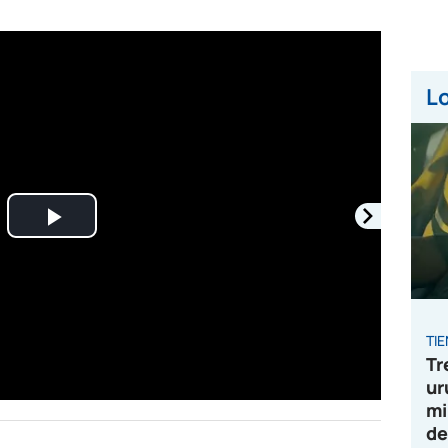
Lo
Play
Video
TI
Tr
ur
mi
de