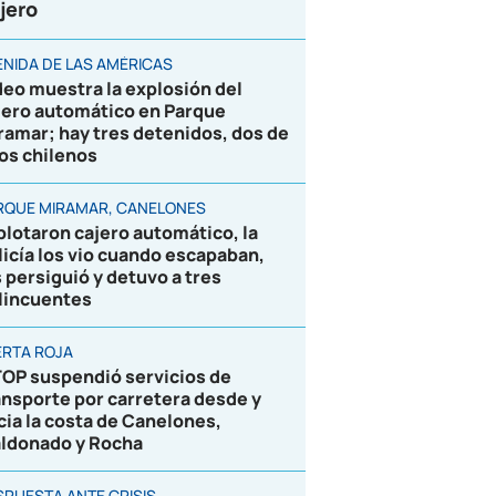
jero
ENIDA DE LAS AMÉRICAS
deo muestra la explosión del
jero automático en Parque
ramar; hay tres detenidos, dos de
los chilenos
RQUE MIRAMAR, CANELONES
plotaron cajero automático, la
licía los vio cuando escapaban,
s persiguió y detuvo a tres
lincuentes
ERTA ROJA
OP suspendió servicios de
ansporte por carretera desde y
cia la costa de Canelones,
ldonado y Rocha
SPUESTA ANTE CRISIS