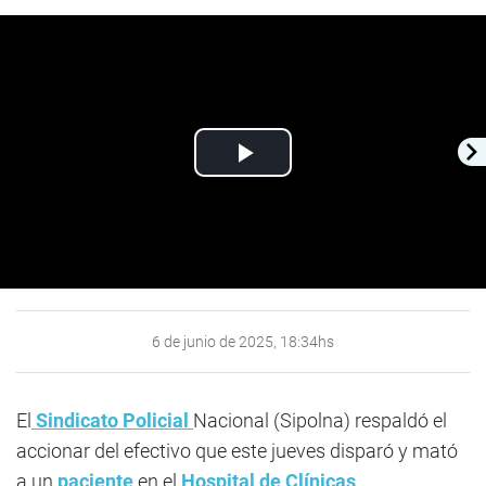
Play
Video
6 de junio de 2025, 18:34hs
El
Sindicato Policial
Nacional (Sipolna) respaldó el
accionar del efectivo que este jueves disparó y mató
a un
paciente
en el
Hospital de Clínicas
.