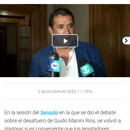
Play
Video
2 de octubre de 2020, 11:10hs
En la sesión del
Senado
en la que se dio el debate
sobre el desafuero de Guido Manini Ríos, se volvió a
plantear si es conveniente que los legisladores