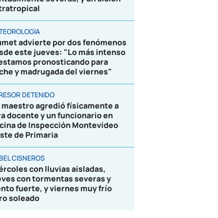
tratropical
TEOROLOGÍA
umet advierte por dos fenómenos
sde este jueves: "Lo más intenso
 estamos pronosticando para
che y madrugada del viernes"
RESOR DETENIDO
 maestro agredió físicamente a
ra docente y un funcionario en
icina de Inspección Montevideo
ste de Primaria
BEL CISNEROS
ércoles con lluvias aisladas,
eves con tormentas severas y
ento fuerte, y viernes muy frío
ro soleado