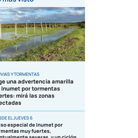
UVIAS Y TORMENTAS
ge una advertencia amarilla
 Inumet por tormentas
ertes: mirá las zonas
ectadas
SDE EL JUEVES 6
iso especial de Inumet por
rmentas muy fuertes,
ntualmente severas, y un ciclón