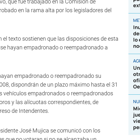
vo, que fue trabajado en la Comisión de
ex
robado en la rama alta por los legisladores del
ME
In
de
n el texto sostienen que las disposiciones de esta
lo
no
que se hayan empadronado o reempadronado a
AG
Un
ot
ue hayan empadronado o reempadronado su
of
 2008, dispondrán de un plazo máximo hasta el 31
Oe
los vehículos empadronados o reempadronados
NU
oros y las alícuotas correspondientes, de
Mi
reso de Intendentes.
ju
vi
pe
esidente José Mujica se comunicó con los
les que no votaran si no se alcanzaba un