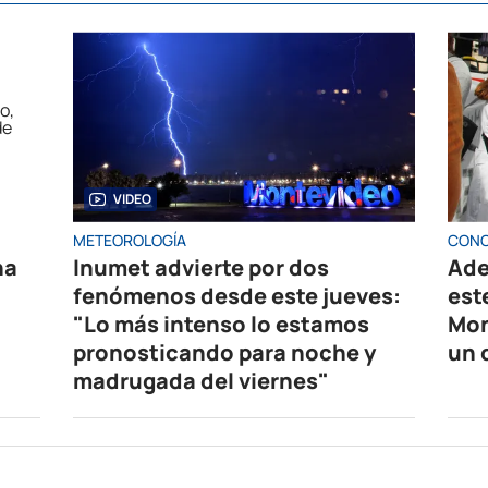
VIDEO
METEOROLOGÍA
CONC
na
Inumet advierte por dos
Ade
fenómenos desde este jueves:
est
"Lo más intenso lo estamos
Mon
pronosticando para noche y
un 
madrugada del viernes"