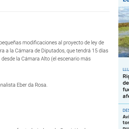
 pequeñas modificaciones al proyecto de ley de
ora a la Cámara de Diputados, que tendrá 15 días
a desde la Cámara Alto (el escenario más
LL
Ri
de
onalista Eber da Rosa.
fu
af
DE
Av
to
pu