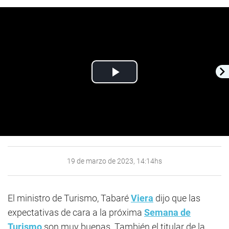
Play
Video
19 de marzo de 2023, 14:14hs
El ministro de Turismo, Tabaré
Viera
dijo que las
expectativas de cara a la próxima
Semana de
Turismo
son muy buenas. También el titular de la