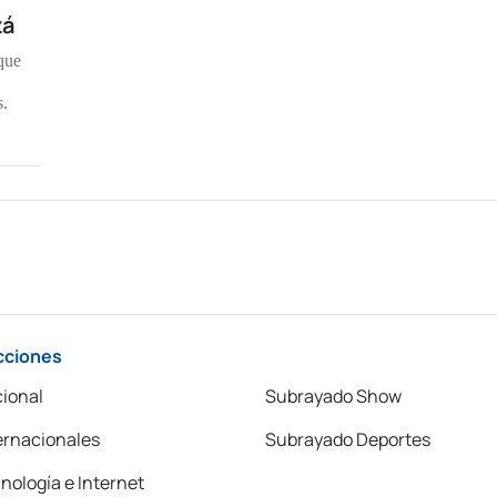
zá
que
s.
cciones
ional
Subrayado Show
ernacionales
Subrayado Deportes
nología e Internet