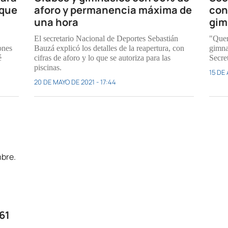
 que
aforo y permanencia máxima de
con
una hora
gim
El secretario Nacional de Deportes Sebastián
"Quer
ones
Bauzá explicó los detalles de la reapertura, con
gimnas
é
cifras de aforo y lo que se autoriza para las
Secre
piscinas.
15 DE 
20 DE MAYO DE 2021 - 17:44
61