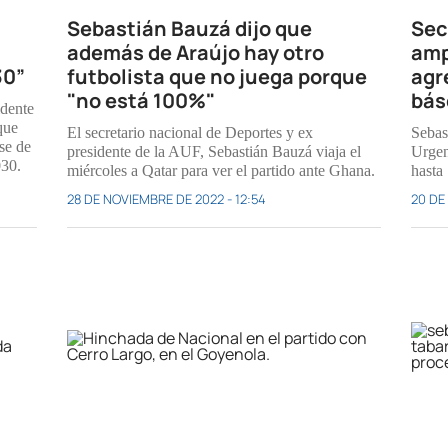
Sebastián Bauzá dijo que
Sec
además de Araújo hay otro
amp
30”
futbolista que no juega porque
agr
"no está 100%"
bás
idente
que
El secretario nacional de Deportes y ex
Sebas
se de
presidente de la AUF, Sebastián Bauzá viaja el
Urgen
030.
miércoles a Qatar para ver el partido ante Ghana.
hasta 
28 DE NOVIEMBRE DE 2022 - 12:54
20 DE