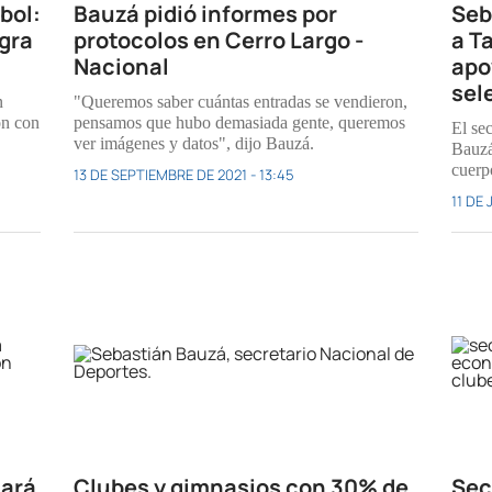
tbol:
Bauzá pidió informes por
Seb
egra
protocolos en Cerro Largo -
a T
Nacional
apo
sel
n
"Queremos saber cuántas entradas se vendieron,
ón con
pensamos que hubo demasiada gente, queremos
El se
ver imágenes y datos", dijo Bauzá.
Bauzá
cuerp
13 DE SEPTIEMBRE DE 2021 - 13:45
11 DE 
jará
Clubes y gimnasios con 30% de
Sec