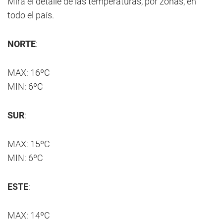
Mirá el detalle de las temperaturas, por zonas, en
todo el país.
NORTE
:
MAX: 16ºC
MIN: 6ºC
SUR
:
MAX: 15ºC
MIN: 6ºC
ESTE
:
MAX: 14ºC