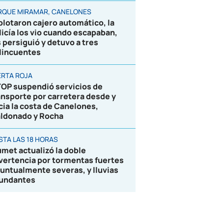
RQUE MIRAMAR, CANELONES
plotaron cajero automático, la
licía los vio cuando escapaban,
s persiguió y detuvo a tres
lincuentes
ERTA ROJA
OP suspendió servicios de
ansporte por carretera desde y
cia la costa de Canelones,
ldonado y Rocha
STA LAS 18 HORAS
umet actualizó la doble
vertencia por tormentas fuertes
puntualmente severas, y lluvias
undantes