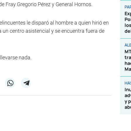
 de Fray Gregorio Pérez y General Hornos.
PA
Ex
Po
delincuentes le disparó al hombre a quien hirió en
lo
a un centro asistencial y se encuentra fuera de
de
AL
MT
tr
 llevarse nada.
ha
Ma
HA
In
ad
y 
ab