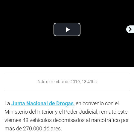
Play
Video
6 de diciembre de 2019, 18:49hs
La
Junta Nacional de Drogas
, en convenio con el
Ministerio del Interior y el Poder Judicial, remató este
viernes 48 vehículos decomisados al narcotráfico por
más de 270.000 dólares.