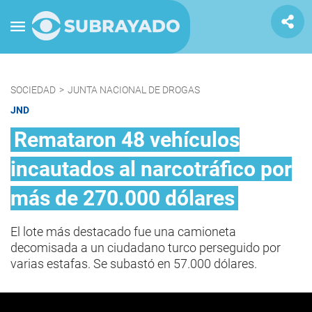
SOCIEDAD
>
JUNTA NACIONAL DE DROGAS
JND
Remataron 48 vehículos
incautados al narcotráfico por
más de 270.000 dólares
El lote más destacado fue una camioneta
decomisada a un ciudadano turco perseguido por
varias estafas. Se subastó en 57.000 dólares.