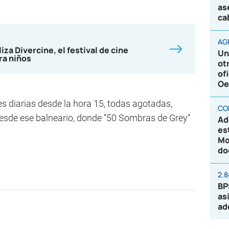
as
ca
AG
iza Divercine, el festival de cine
Un
ra niños
ot
of
Oe
s diarias desde la hora 15, todas agotadas,
CO
desde ese balneario, donde “50 Sombras de Grey”
Ad
es
Mo
do
2.
BP
as
ad