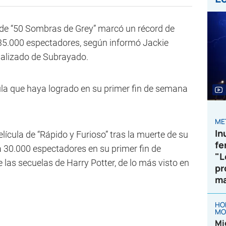
 de “50 Sombras de Grey” marcó un récord de
n 35.000 espectadores, según informó Jackie
cializado de Subrayado.
la que haya logrado en su primer fin de semana
ME
In
elícula de “Rápido y Furioso” tras la muerte de su
fe
a 30.000 espectadores en su primer fin de
"L
las secuelas de Harry Potter, de lo más visto en
pr
ma
HO
MO
Mi