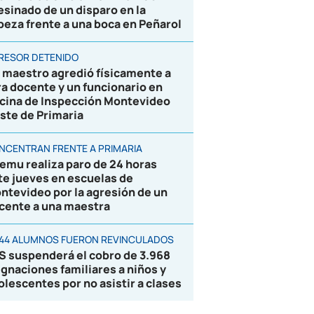
esinado de un disparo en la
beza frente a una boca en Peñarol
RESOR DETENIDO
 maestro agredió físicamente a
ra docente y un funcionario en
icina de Inspección Montevideo
ste de Primaria
NCENTRAN FRENTE A PRIMARIA
emu realiza paro de 24 horas
te jueves en escuelas de
ntevideo por la agresión de un
cente a una maestra
844 ALUMNOS FUERON REVINCULADOS
S suspenderá el cobro de 3.968
ignaciones familiares a niños y
olescentes por no asistir a clases