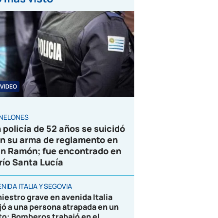
VIDEO
NELONES
 policía de 52 años se suicidó
n su arma de reglamento en
n Ramón; fue encontrado en
 río Santa Lucía
NIDA ITALIA Y SEGOVIA
niestro grave en avenida Italia
jó a una persona atrapada en un
to; Bomberos trabajó en el