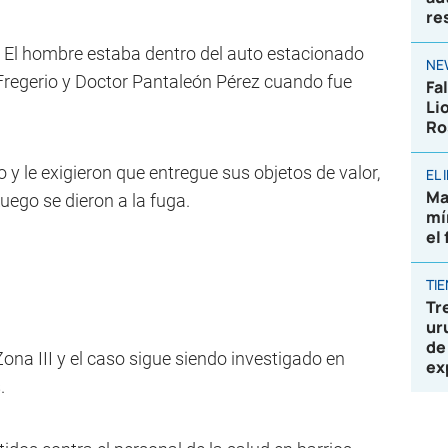
re
. El hombre estaba dentro del auto estacionado
NE
Fregerio y Doctor Pantaleón Pérez cuando fue
Fa
Li
Ro
 le exigieron que entregue sus objetos de valor,
EL
Ma
uego se dieron a la fuga.
mí
el
TI
Tr
ur
de
Zona III y el caso sigue siendo investigado en
ex
.