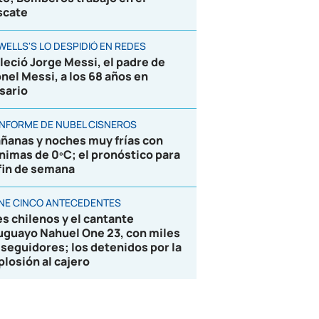
scate
WELLS'S LO DESPIDIÓ EN REDES
lleció Jorge Messi, el padre de
onel Messi, a los 68 años en
sario
 INFORME DE NUBEL CISNEROS
ñanas y noches muy frías con
nimas de 0ºC; el pronóstico para
 fin de semana
ENE CINCO ANTECEDENTES
es chilenos y el cantante
uguayo Nahuel One 23, con miles
 seguidores; los detenidos por la
plosión al cajero