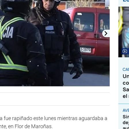
CA
Un
co
Sa
el
AVE
Si
a fue rapiñado este lunes mientras aguardaba a
de
te, en Flor de Maroñas.
au