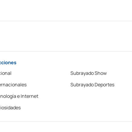
cciones
ional
Subrayado Show
ernacionales
Subrayado Deportes
nología e Internet
iosidades