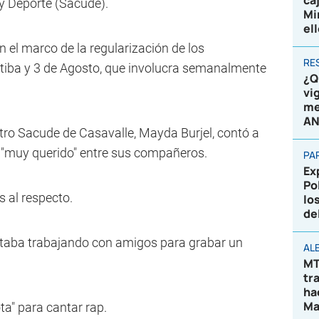
ca
y Deporte (Sacude).
Mi
el
 el marco de la regularización de los
RE
itiba y 3 de Agosto, que involucra semanalmente
¿Q
vi
me
AN
tro Sacude de Casavalle, Mayda Burjel, contó a
y "muy querido" entre sus compañeros.
PA
Ex
Po
 al respecto.
lo
de
estaba trabajando con amigos para grabar un
AL
MT
tr
ha
Ma
ta" para cantar rap.