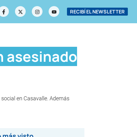
RECIBÍ EL NEWSLETTER
en asesinado
ón social en Casavalle. Además
 más visto