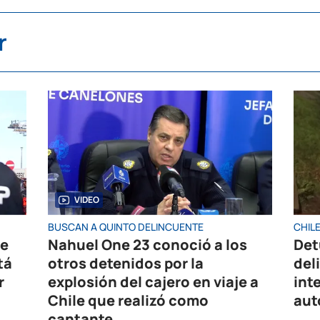
r
VIDEO
BUSCAN A QUINTO DELINCUENTE
CHIL
de
Nahuel One 23 conoció a los
Det
tá
otros detenidos por la
del
r
explosión del cajero en viaje a
int
Chile que realizó como
aut
cantante