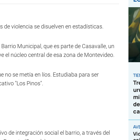
s de violencia se disuelven en estadísticas.
 Barrio Municipal, que es parte de Casavalle, un
ye el núcleo central de esa zona de Montevideo.
e no se metía en líos. Estudiaba para ser
TI
Tr
cativo "Los Pinos".
ur
mi
de
ca
AV
vo de integración social el barrio, a través del
Vi