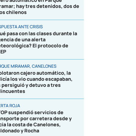
jero automático en Parque
ramar; hay tres detenidos, dos de
los chilenos
SPUESTA ANTE CRISIS
ué pasa con las clases durante la
gencia de una alerta
teorológica? El protocolo de
EP
RQUE MIRAMAR, CANELONES
plotaron cajero automático, la
licía los vio cuando escapaban,
s persiguió y detuvo a tres
lincuentes
ERTA ROJA
OP suspendió servicios de
ansporte por carretera desde y
cia la costa de Canelones,
ldonado y Rocha