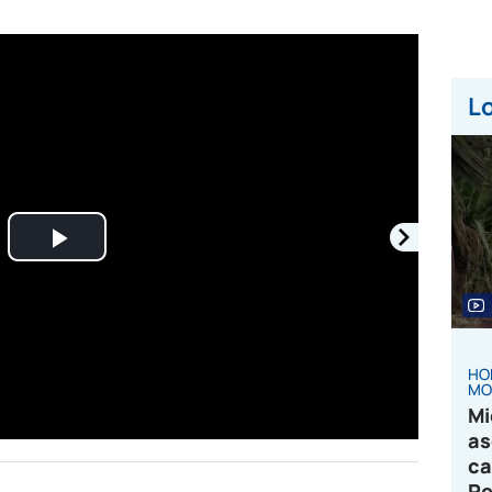
Lo
Play
Video
HO
MO
Mi
as
ca
Pe