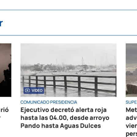
r
VIDEO
COMUNICADO PRESIDENCIA
SUPE
rió
Ejecutivo decretó alerta roja
Met
r
hasta las 04.00, desde arroyo
adv
Pando hasta Aguas Dulces
vie
per