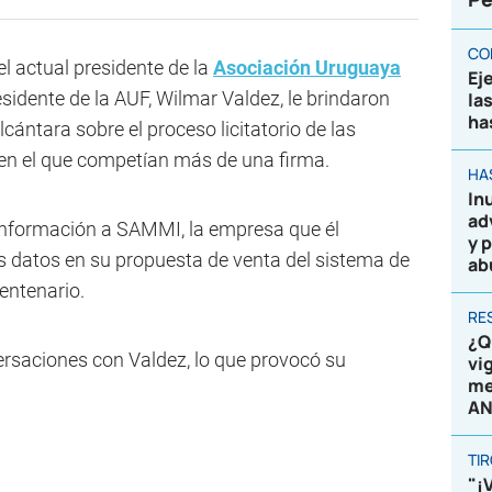
CO
l actual presidente de la
Asociación Uruguaya
Ej
residente de la AUF, Wilmar Valdez, le brindaron
la
ha
cántara sobre el proceso licitatorio de las
en el que competían más de una firma.
HA
In
ad
 información a SAMMI, la empresa que él
y 
os datos en su propuesta de venta del sistema de
ab
entenario.
RE
¿Q
ersaciones con Valdez, lo que provocó su
vi
me
AN
TI
"¡