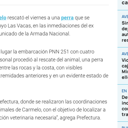
ca
AVE
elo
rescató el viernes a una
perra
que se
Si
oyo Las Vacas, en las inmediaciones del ex
de
municado de la Armada Nacional.
au
re
l lugar la embarcación PNN 251 con cuatro
AV
ersonal procedió al rescate del animal, una perra
Vi
ca
tre las rocas y la costa, con visibles
Mi
xtremidades anteriores y en un evidente estado de
el
EN
De
refectura, donde se realizaron las coordinaciones
in
co
imales de Carmelo, con el objetivo de localizar a
tr
ción veterinaria necesaria”, agrega Prefectura.
BU