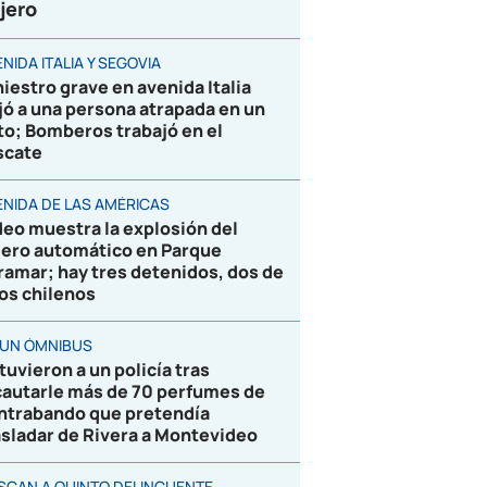
jero
NIDA ITALIA Y SEGOVIA
niestro grave en avenida Italia
jó a una persona atrapada en un
to; Bomberos trabajó en el
scate
ENIDA DE LAS AMÉRICAS
deo muestra la explosión del
jero automático en Parque
ramar; hay tres detenidos, dos de
los chilenos
 UN ÓMNIBUS
tuvieron a un policía tras
cautarle más de 70 perfumes de
ntrabando que pretendía
asladar de Rivera a Montevideo
SCAN A QUINTO DELINCUENTE