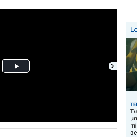
Lo
Play
Video
TI
Tr
ur
mi
de