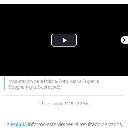
Play
Video
Incautación de la Policía. Foto: María Eugenia
Scognamiglio, Subrayado.
13 de junio de 2025, 13:39hs
La
Policía
informó este viernes el resultado de varios