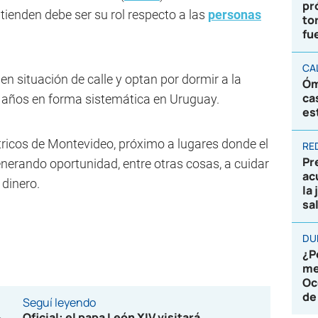
pr
ntienden debe ser su rol respecto a las
personas
to
fu
CA
n situación de calle y optan por dormir a la
Óm
ca
s años en forma sistemática en Uruguay.
es
ricos de Montevideo, próximo a lugares donde el
RE
Pr
erando oportunidad, entre otras cosas, a cuidar
ac
dinero.
la
sa
DU
¿P
me
Oc
de
Seguí leyendo
Oficial: el papa León XIV visitará