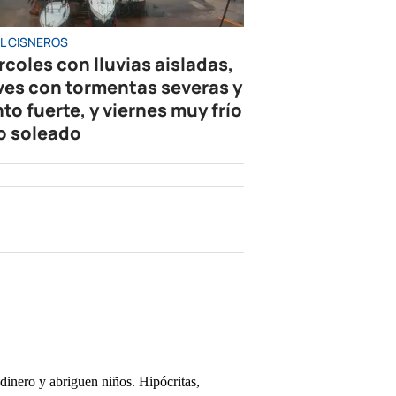
L CISNEROS
rcoles con lluvias aisladas,
ves con tormentas severas y
nto fuerte, y viernes muy frío
o soleado