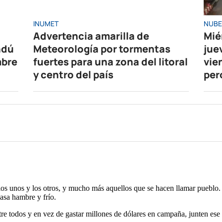
INUMET
NUBE
Advertencia amarilla de
Mié
ndú
Meteorología por tormentas
jue
mbre
fuertes para una zona del litoral
vie
y centro del país
per