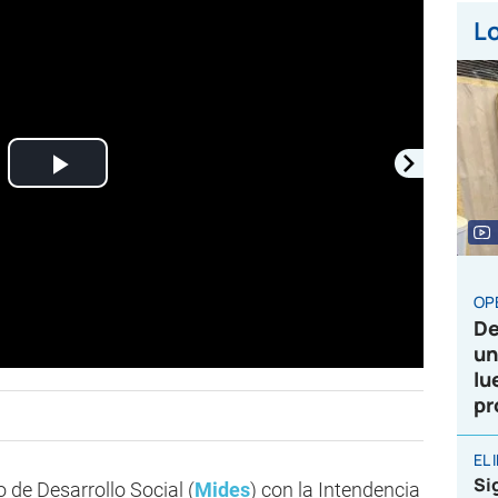
Lo
Play
Video
OP
De
un
lu
pr
EL
Sig
 de Desarrollo Social (
Mides
) con la Intendencia