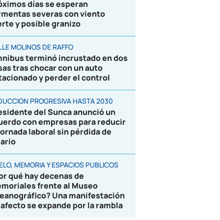
óximos días se esperan
rmentas severas con viento
erte y posible granizo
LLE MOLINOS DE RAFFO
nibus terminó incrustado en dos
sas tras chocar con un auto
tacionado y perder el control
DUCCIÓN PROGRESIVA HASTA 2030
esidente del Sunca anunció un
uerdo con empresas para reducir
 jornada laboral sin pérdida de
lario
ELO, MEMORIA Y ESPACIOS PÚBLICOS
or qué hay decenas de
moriales frente al Museo
eanográfico? Una manifestación
 afecto se expande por la rambla