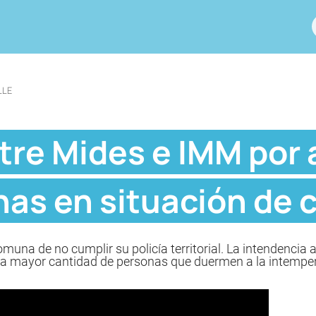
LLE
tre Mides e IMM por
as en situación de c
comuna de no cumplir su policía territorial. La intendencia
s la mayor cantidad de personas que duermen a la intemper