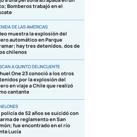
jó a una persona atrapada en un
to; Bomberos trabajó en el
scate
ENIDA DE LAS AMÉRICAS
deo muestra la explosión del
jero automático en Parque
ramar; hay tres detenidos, dos de
los chilenos
SCAN A QUINTO DELINCUENTE
huel One 23 conoció a los otros
tenidos por la explosión del
jero en viaje a Chile que realizó
mo cantante
NELONES
 policía de 52 años se suicidó con
 arma de reglamento en San
món; fue encontrado en el río
nta Lucía