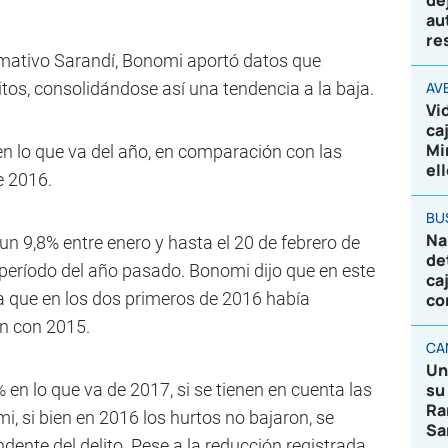
de
au
re
mativo Sarandí, Bonomi aportó datos que
tos, consolidándose así una tendencia a la baja.
AV
Vi
ca
Mi
n lo que va del año, en comparación con las
el
e 2016.
BU
Na
un 9,8% entre enero y hasta el 20 de febrero de
de
 período del año pasado. Bonomi dijo que en este
ca
a que en los dos primeros de 2016 había
co
n con 2015.
CA
Un
 en lo que va de 2017, si se tienen en cuenta las
su
Ra
, si bien en 2016 los hurtos no bajaron, se
Sa
dente del delito. Pese a la reducción registrada