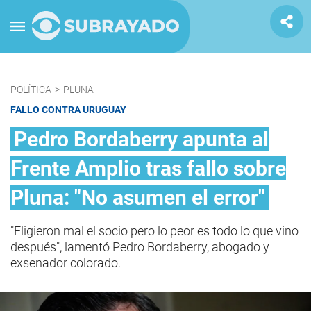
POLÍTICA
>
PLUNA
FALLO CONTRA URUGUAY
Pedro Bordaberry apunta al
Frente Amplio tras fallo sobre
Pluna: "No asumen el error"
"Eligieron mal el socio pero lo peor es todo lo que vino
después", lamentó Pedro Bordaberry, abogado y
exsenador colorado.