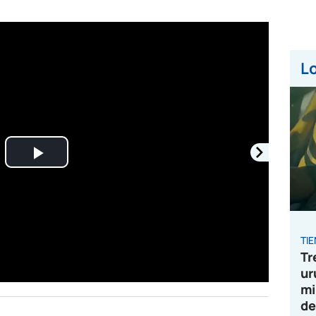
Lo
Play
Video
TI
Tr
ur
mi
de