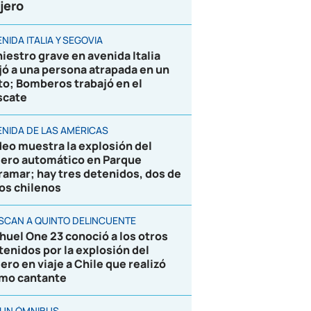
jero
NIDA ITALIA Y SEGOVIA
niestro grave en avenida Italia
jó a una persona atrapada en un
to; Bomberos trabajó en el
scate
ENIDA DE LAS AMÉRICAS
deo muestra la explosión del
jero automático en Parque
ramar; hay tres detenidos, dos de
los chilenos
SCAN A QUINTO DELINCUENTE
huel One 23 conoció a los otros
tenidos por la explosión del
jero en viaje a Chile que realizó
mo cantante
 UN ÓMNIBUS