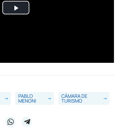
PABLO
CÁMARA DE
MENONI
TURISMO