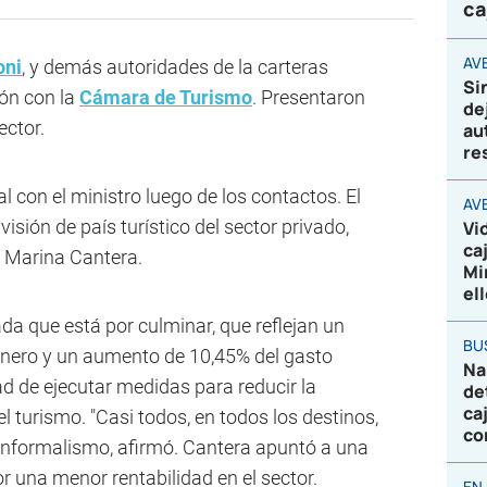
ca
AVE
oni
, y demás autoridades de la carteras
Si
ón con la
Cámara de Turismo
. Presentaron
de
ector.
au
re
l con el ministro luego de los contactos. El
AV
 visión de país turístico del sector privado,
Vi
ca
, Marina Cantera.
Mi
el
a que está por culminar, que reflejan un
BU
enero y un aumento de 10,45% del gasto
Na
ad de ejecutar medidas para reducir la
de
ca
el turismo. "Casi todos, en todos los destinos,
co
l informalismo, afirmó. Cantera apuntó a una
or una menor rentabilidad en el sector.
EN