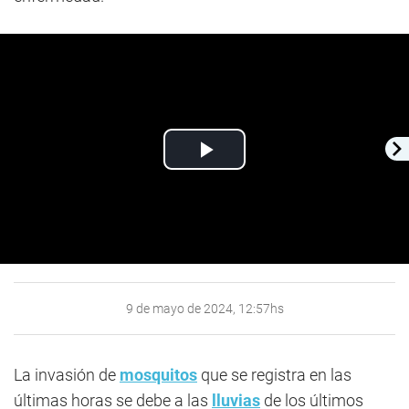
Play
Video
9 de mayo de 2024, 12:57hs
La invasión de
mosquitos
que se registra en las
últimas horas se debe a las
lluvias
de los últimos