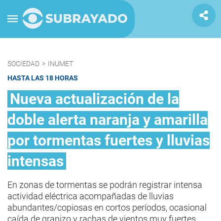
SOCIEDAD
>
INUMET
HASTA LAS 18 HORAS
Nueva actualización de la
doble alerta naranja y amarilla
por tormentas fuertes y lluvias
intensas
En zonas de tormentas se podrán registrar intensa
actividad eléctrica acompañadas de lluvias
abundantes/copiosas en cortos períodos, ocasional
caída de granizo y rachas de vientos muy fuertes.