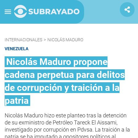
INTERNACIONALES
>
NICOLÁS MADURO
VENEZUELA
Nicolás Maduro propone
cadena perpetua para delitos
de corrupción y traición a la
patria
Nicolás Maduro hizo este planteo tras la detención
de su exministro de Petróleo Tareck El Aissami,
investigado por corrupción en Pdvsa. La traición a la
patria se ha imputado a opositores políticos al