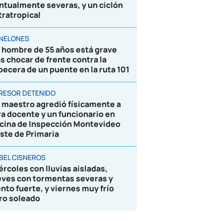
ntualmente severas, y un ciclón
tratropical
NELONES
 hombre de 55 años está grave
as chocar de frente contra la
becera de un puente en la ruta 101
RESOR DETENIDO
 maestro agredió físicamente a
ra docente y un funcionario en
icina de Inspección Montevideo
ste de Primaria
BEL CISNEROS
ércoles con lluvias aisladas,
eves con tormentas severas y
ento fuerte, y viernes muy frío
ro soleado