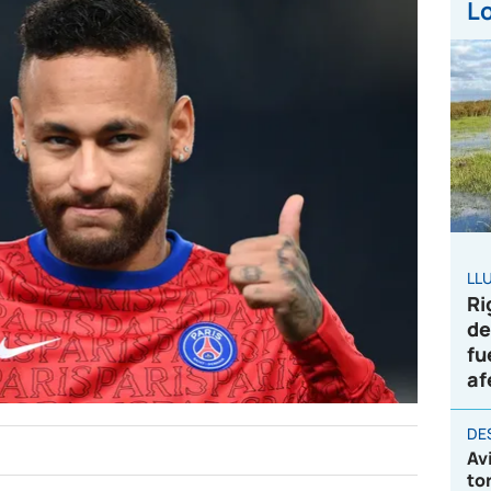
Lo
LL
Ri
de
fu
af
DE
Av
to