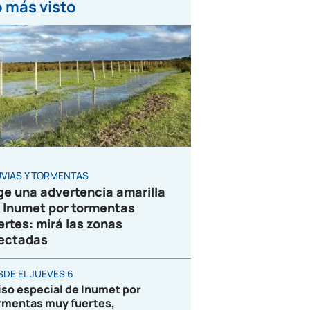
 más visto
UVIAS Y TORMENTAS
ge una advertencia amarilla
 Inumet por tormentas
ertes: mirá las zonas
ectadas
SDE EL JUEVES 6
iso especial de Inumet por
rmentas muy fuertes,