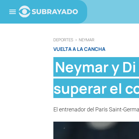
DEPORTES
>
NEYMAR
VUELTA A LA CANCHA
Neymar y Di 
superar el c
El entrenador del París Saint-Germa