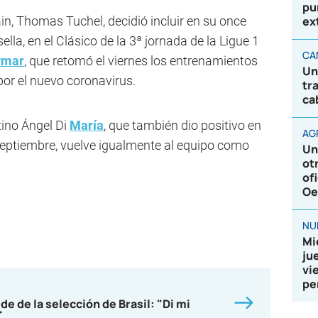
pu
in, Thomas Tuchel, decidió incluir en su once
ex
lla, en el Clásico de la 3ª jornada de la Ligue 1
CA
ymar
, que retomó el viernes los entrenamientos
Un
por el nuevo coronavirus.
tr
ca
tino Ángel Di
María
, que también dio positivo en
AG
e septiembre, vuelve igualmente al equipo como
Un
ot
of
Oe
NU
Mi
ju
vi
pe
e de la selección de Brasil: "Di mi
"