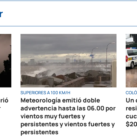
r
SUPERIORES A 100 KM/H
COL
rió
Meteorología emitió doble
Un 
r
advertencia hasta las 06.00 por
res
vientos muy fuertes y
cuc
persistentes y vientos fuertes y
$20
persistentes