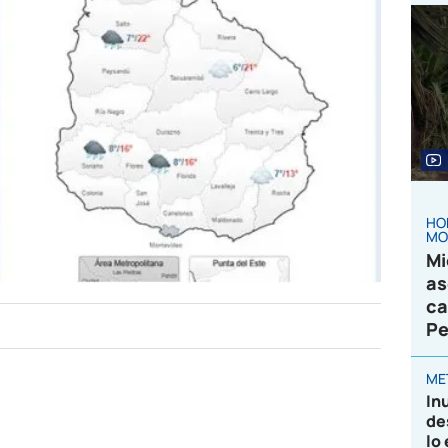
HO
MO
Mi
as
ca
Pe
ME
In
de
lo