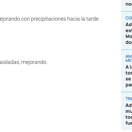
no
CO
jorando con precipitaciones hacia la tarde.
Ad
es
Mo
do
AM
ME
 aisladas, mejorando.
A 
to
se
pa
TR
Ad
mu
to
fu