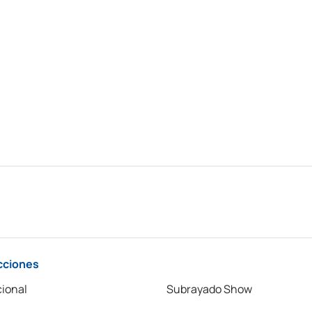
cciones
ional
Subrayado Show