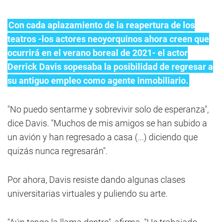
Con cada aplazamiento de la reapertura de los
teatros -los actores neoyorquinos ahora creen que
ocurrirá en el verano boreal de 2021- el actor
Derrick Davis sopesaba la posibilidad de regresar a
su antiguo empleo como agente inmobiliario.
"No puedo sentarme y sobrevivir solo de esperanza",
dice Davis. "Muchos de mis amigos se han subido a
un avión y han regresado a casa (...) diciendo que
quizás nunca regresarán".
Por ahora, Davis resiste dando algunas clases
universitarias virtuales y puliendo su arte.