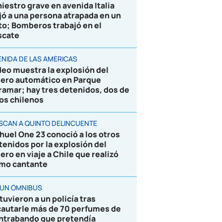
niestro grave en avenida Italia
jó a una persona atrapada en un
to; Bomberos trabajó en el
scate
ENIDA DE LAS AMÉRICAS
deo muestra la explosión del
jero automático en Parque
ramar; hay tres detenidos, dos de
los chilenos
SCAN A QUINTO DELINCUENTE
huel One 23 conoció a los otros
tenidos por la explosión del
jero en viaje a Chile que realizó
mo cantante
 UN ÓMNIBUS
tuvieron a un policía tras
cautarle más de 70 perfumes de
ntrabando que pretendía