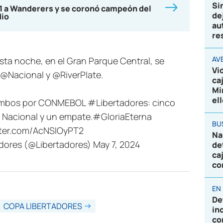
Si
-1 a Wanderers y se coronó campeón del
de
dio
au
re
AV
ta noche, en el Gran Parque Central, se
Vi
@Nacional
y
@RiverPlate
.
ca
Mi
el
e ambos por CONMEBOL
#Libertadores
: cinco
e Nacional y un empate.
#GloriaEterna
BU
tter.com/AcNSlOyPT2
Na
dores (@Libertadores)
May 7, 2024
de
ca
co
EN
De
COPA LIBERTADORES
in
co