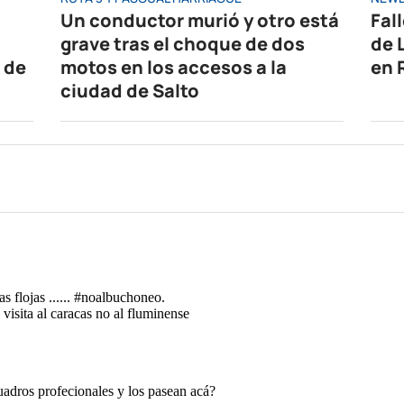
Un conductor murió y otro está
Fal
grave tras el choque de dos
de 
 de
motos en los accesos a la
en 
ciudad de Salto