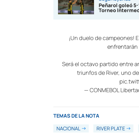
Peñarol goleó 5
Torneo Interme
¡Un duelo de campeones! Es
enfrentarán
Será el octavo partido entr
triunfos de River, uno d
pic.twi
— CONMEBOL Liberta
TEMAS DE LA NOTA
NACIONAL
RIVER PLATE