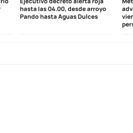
rió
Ejecutivo decretó alerta roja
Met
r
hasta las 04.00, desde arroyo
adv
Pando hasta Aguas Dulces
vie
per