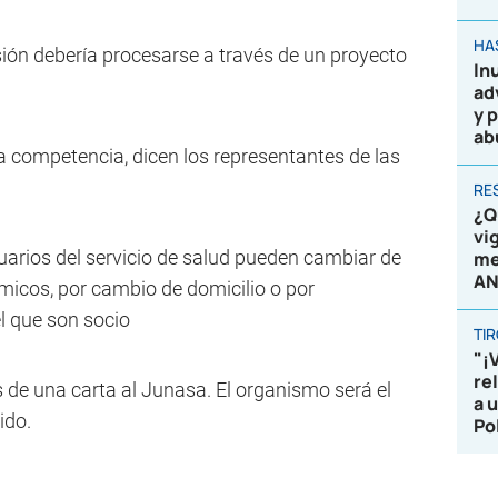
HA
ión debería procesarse a través de un proyecto
In
ad
y 
ab
la competencia, dicen los representantes de las
RE
¿Q
vi
arios del servicio de salud pueden cambiar de
me
AN
micos, por cambio de domicilio o por
l que son socio
TI
"¡
re
 de una carta al Junasa. El organismo será el
a 
ido.
Po