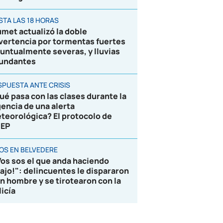
STA LAS 18 HORAS
umet actualizó la doble
vertencia por tormentas fuertes
puntualmente severas, y lluvias
undantes
SPUESTA ANTE CRISIS
ué pasa con las clases durante la
gencia de una alerta
teorológica? El protocolo de
EP
ROS EN BELVEDERE
Vos sos el que anda haciendo
lajo!": delincuentes le dispararon
un hombre y se tirotearon con la
licía