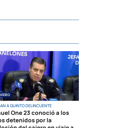
VIDEO
AN A QUINTO DELINCUENTE
uel One 23 conoció a los
os detenidos por la
losión del cajero en viaje a