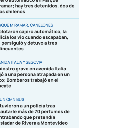
jero automático en Parque
ramar; hay tres detenidos, dos de
los chilenos
RQUE MIRAMAR, CANELONES
plotaron cajero automático, la
licía los vio cuando escapaban,
s persiguió y detuvo a tres
lincuentes
NIDA ITALIA Y SEGOVIA
niestro grave en avenida Italia
jó a una persona atrapada en un
to; Bomberos trabajó en el
scate
 UN ÓMNIBUS
tuvieron a un policía tras
cautarle más de 70 perfumes de
ntrabando que pretendía
asladar de Rivera a Montevideo