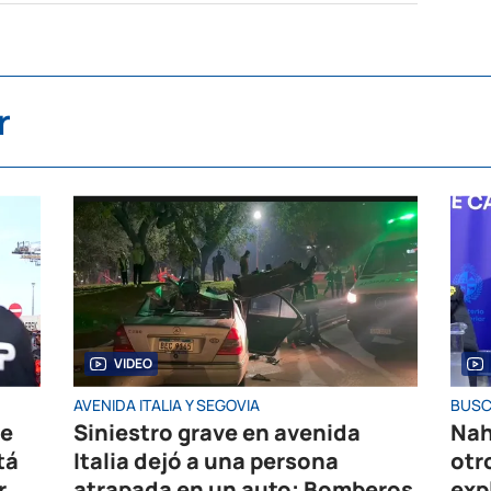
r
VIDEO
AVENIDA ITALIA Y SEGOVIA
BUSC
de
Siniestro grave en avenida
Nah
tá
Italia dejó a una persona
otr
r
atrapada en un auto; Bomberos
exp