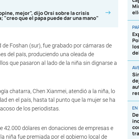
ca
Mi
el
ine, mejor", dijo Orsi sobre la crisis
la; "creo que el papa puede dar una mano"
PA
Ex
Po
ad de Foshan (sur), fue grabado por cámaras de
lo
de
ones del país, produciendo una oleada de
os que pasaron al lado de la niña sin dignarse a
AVE
Si
de
au
ía chatarra, Chen Xianmei, atendió a la niña, lo
re
ad en el país, hasta tal punto que la mujer se ha
EN
acoso de los periodistas.
De
in
co
de 42.000 dólares en donaciones de empresas e
tr
 la niña fue premiada por el gobierno local de