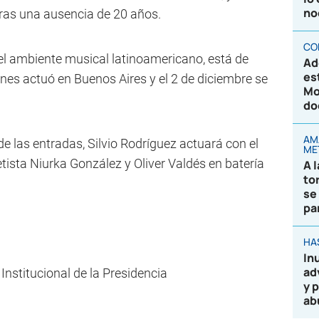
no
ras una ausencia de 20 años.
CO
 el ambiente musical latinoamericano, está de
Ad
es
nes actuó en Buenos Aires y el 2 de diciembre se
Mo
do
AM
e las entradas, Silvio Rodríguez actuará con el
ME
netista Niurka González y Oliver Valdés en batería
A 
to
se
pa
HA
In
ad
nstitucional de la Presidencia
y 
ab