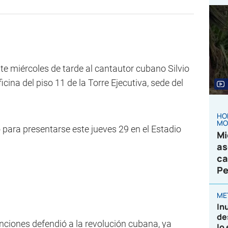
ste miércoles de tarde al cantautor cubano Silvio
icina del piso 11 de la Torre Ejecutiva, sede del
HO
MO
 para presentarse este jueves 29 en el Estadio
Mi
as
ca
Pe
ME
In
de
nciones defendió a la revolución cubana, ya
lo