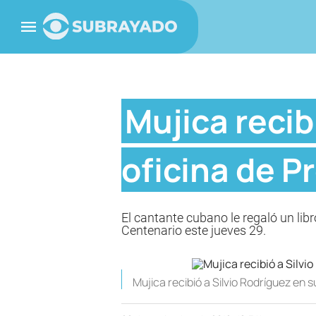
Mujica recib
oficina de P
El cantante cubano le regaló un lib
Centenario este jueves 29.
Mujica recibió a Silvio Rodríguez en s