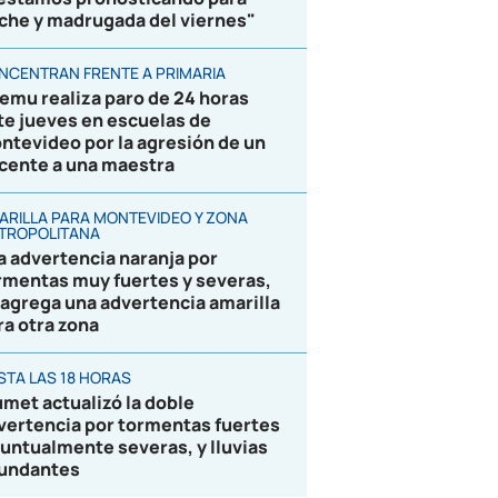
che y madrugada del viernes"
NCENTRAN FRENTE A PRIMARIA
emu realiza paro de 24 horas
te jueves en escuelas de
ntevideo por la agresión de un
cente a una maestra
ARILLA PARA MONTEVIDEO Y ZONA
TROPOLITANA
la advertencia naranja por
rmentas muy fuertes y severas,
 agrega una advertencia amarilla
ra otra zona
STA LAS 18 HORAS
umet actualizó la doble
vertencia por tormentas fuertes
puntualmente severas, y lluvias
undantes