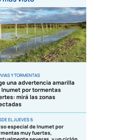
UVIAS Y TORMENTAS
ge una advertencia amarilla
 Inumet por tormentas
ertes: mirá las zonas
ectadas
SDE EL JUEVES 6
iso especial de Inumet por
rmentas muy fuertes,
ntualmente severas, y un ciclón