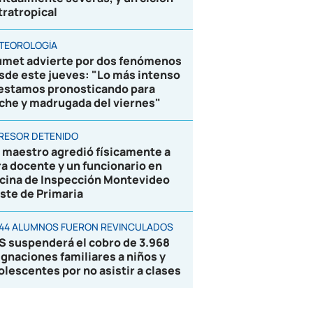
tratropical
TEOROLOGÍA
umet advierte por dos fenómenos
sde este jueves: "Lo más intenso
 estamos pronosticando para
che y madrugada del viernes"
RESOR DETENIDO
 maestro agredió físicamente a
ra docente y un funcionario en
icina de Inspección Montevideo
ste de Primaria
844 ALUMNOS FUERON REVINCULADOS
S suspenderá el cobro de 3.968
ignaciones familiares a niños y
olescentes por no asistir a clases