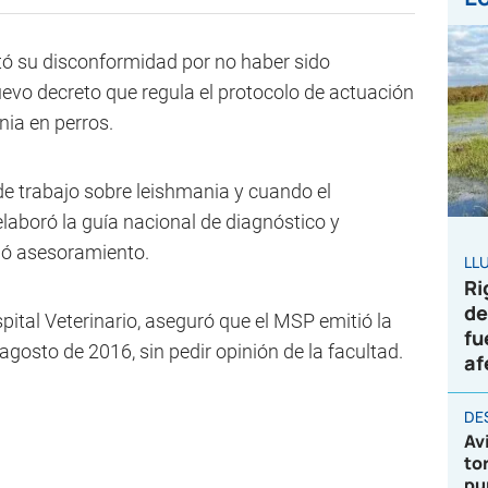
tó su disconformidad por no haber sido
uevo decreto que regula el protocolo de actuación
nia en perros.
de trabajo sobre leishmania y cuando el
laboró la guía nacional de diagnóstico y
dió asesoramiento.
LL
Ri
de
pital Veterinario, aseguró que el MSP emitió la
fu
osto de 2016, sin pedir opinión de la facultad.
af
DE
Av
to
pu