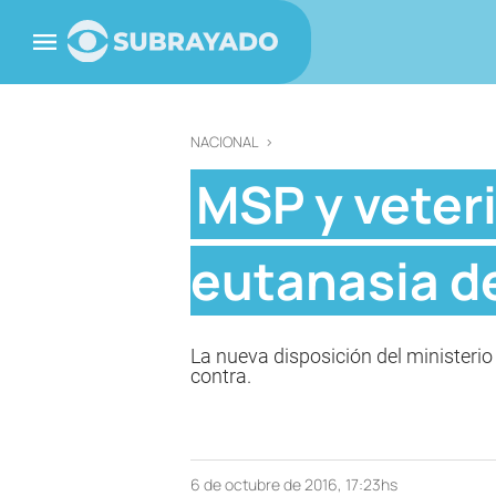
NACIONAL
>
MSP y veter
eutanasia de
La nueva disposición del ministerio 
contra.
6 de octubre de 2016, 17:23hs