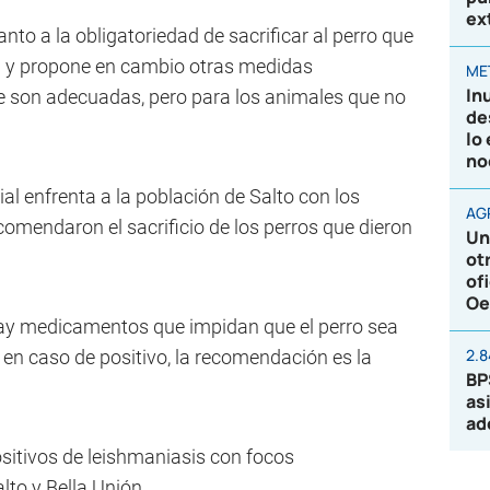
ex
nto a la obligatoriedad de sacrificar al perro que
ad y propone en cambio otras medidas
ME
In
ue son adecuadas, pero para los animales que no
de
lo
no
al enfrenta a la población de Salto con los
AG
omendaron el sacrificio de los perros que dieron
Un
ot
of
Oe
hay medicamentos que impidan que el perro sea
2.
 en caso de positivo, la recomendación es la
BP
as
ad
sitivos de leishmaniasis con focos
to y Bella Unión.