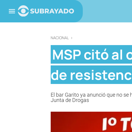
NACIONAL
>
MSP citó al 
de resistenc
El bar Garito ya anunció que no se h
Junta de Drogas