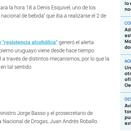
lo
para la hora 18 a Denis Esquivel, uno de los
no
nacional de bebida" que iba a realizarse el 2 de
CO
Ad
es
Mo
 "resistencia alcohólica"
generó el alerta
do
obierno uruguayo viene desde hace tiempo
 a través de distintos mecanismos, por lo que la
AG
en tal sentido.
Un
ot
of
Oe
DE
Av
to
 ministro Jorge Basso y el prosecretario de
pu
ta Nacional de Drogas, Juan Andrés Roballo.
ex