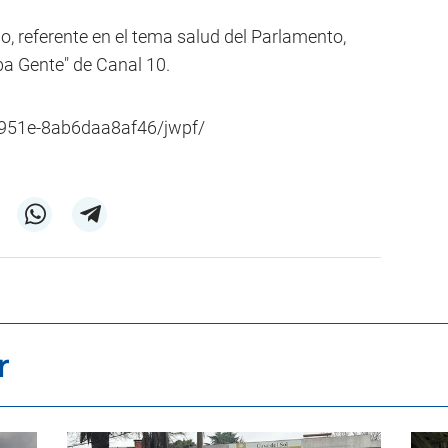
lo, referente en el tema salud del Parlamento,
ba Gente" de Canal 10.
-951e-8ab6daa8af46/jwpf/
r