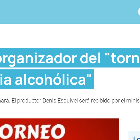
organizador del "tor
ia alcohólica"
ará. El productor Denis Esquivel será recibido por el minis
Lo