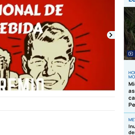
HO
MO
Mi
as
ca
Pe
ME
In
de