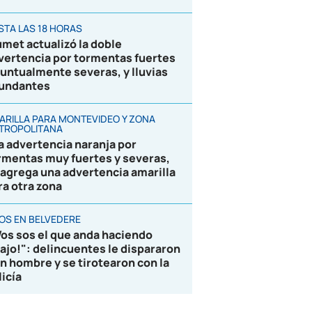
STA LAS 18 HORAS
umet actualizó la doble
vertencia por tormentas fuertes
puntualmente severas, y lluvias
undantes
ARILLA PARA MONTEVIDEO Y ZONA
TROPOLITANA
la advertencia naranja por
rmentas muy fuertes y severas,
 agrega una advertencia amarilla
ra otra zona
ROS EN BELVEDERE
Vos sos el que anda haciendo
lajo!": delincuentes le dispararon
un hombre y se tirotearon con la
licía