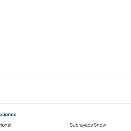
cciones
ional
Subrayado Show