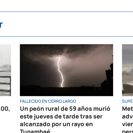
r
FALLECIDO EN CERRO LARGO
SUPE
.00,
Un peón rural de 59 años murió
Met
este jueves de tarde tras ser
adv
alcanzado por un rayo en
vie
Tupambaé
per