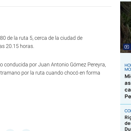
380 de la ruta 5, cerca de la ciudad de
s 20.15 horas.
to conducida por Juan Antonio Gómez Pereyra,
HO
MO
contramano por la ruta cuando chocó en forma
Mi
as
ca
Pe
CO
Ri
de
Du