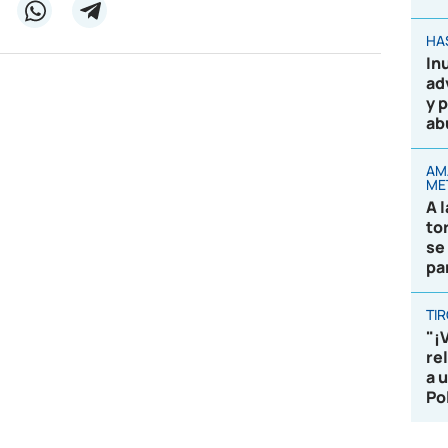
HA
In
ad
y 
ab
AM
ME
A 
to
se
pa
TI
"¡
re
a 
Po