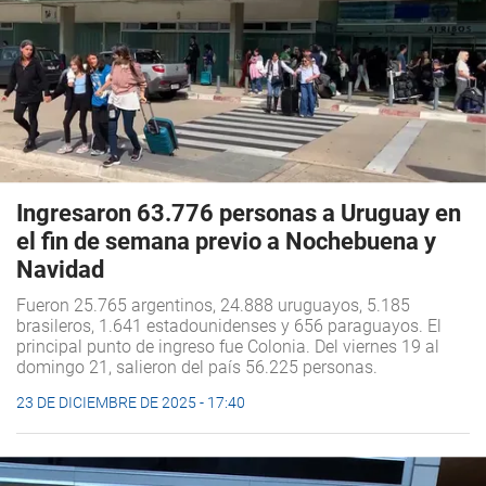
Ingresaron 63.776 personas a Uruguay en
el fin de semana previo a Nochebuena y
Navidad
Fueron 25.765 argentinos, 24.888 uruguayos, 5.185
brasileros, 1.641 estadounidenses y 656 paraguayos. El
principal punto de ingreso fue Colonia. Del viernes 19 al
domingo 21, salieron del país 56.225 personas.
23 DE DICIEMBRE DE 2025 - 17:40