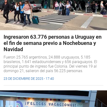
Ingresaron 63.776 personas a Uruguay en
el fin de semana previo a Nochebuena y
Navidad
Fueron 25.765 argentinos, 24.888 uruguayos, 5.185
brasileros, 1.641 estadounidenses y 656 paraguayos. El
principal punto de ingreso fue Colonia. Del viernes 19 al
domingo 21, salieron del país 56.225 personas.
23 DE DICIEMBRE DE 2025 - 17:40