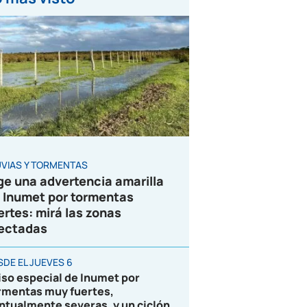
UVIAS Y TORMENTAS
ge una advertencia amarilla
 Inumet por tormentas
ertes: mirá las zonas
ectadas
SDE EL JUEVES 6
iso especial de Inumet por
rmentas muy fuertes,
ntualmente severas, y un ciclón