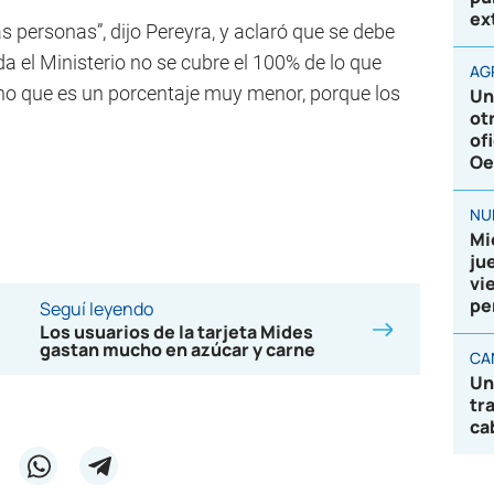
ex
personas”, dijo Pereyra, y aclaró que se debe
da el Ministerio no se cubre el 100% de lo que
AG
no que es un porcentaje muy menor, porque los
Un
ot
of
Oe
NU
Mi
ju
vi
pe
Seguí leyendo
Los usuarios de la tarjeta Mides
gastan mucho en azúcar y carne
CA
Un
tr
ca