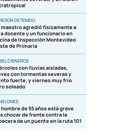
tratropical
RESOR DETENIDO
 maestro agredió físicamente a
ra docente y un funcionario en
icina de Inspección Montevideo
ste de Primaria
BEL CISNEROS
ércoles con lluvias aisladas,
eves con tormentas severas y
ento fuerte, y viernes muy frío
ro soleado
NELONES
 hombre de 55 años está grave
as chocar de frente contra la
becera de un puente en la ruta 101