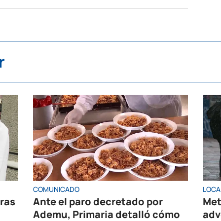
r
COMUNICADO
LOCA
oras
Ante el paro decretado por
Met
Ademu, Primaria detalló cómo
adv