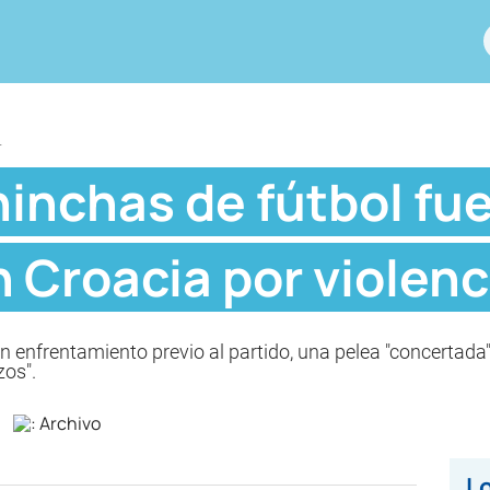
L
hinchas de fútbol fu
 Croacia por violenc
n enfrentamiento previo al partido, una pelea "concertad
zos".
Lo