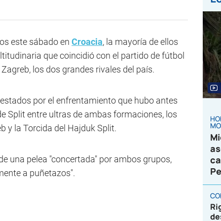
dos este sábado en
Croacia
, la mayoría de ellos
itudinaria que coincidió con el partido de fútbol
 Zagreb, los dos grandes rivales del país.
rrestados por el enfrentamiento que hubo antes
de Split entre ultras de ambas formaciones, los
HO
MO
y la Torcida del Hajduk Split.
Mi
as
a de una pelea "concertada" por ambos grupos,
ca
Pe
mente a puñetazos".
CO
Ri
de