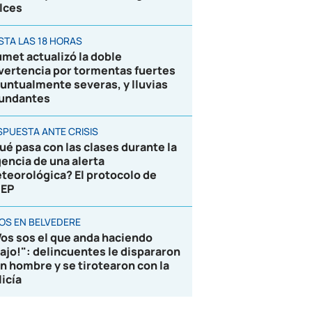
lces
STA LAS 18 HORAS
umet actualizó la doble
vertencia por tormentas fuertes
puntualmente severas, y lluvias
undantes
SPUESTA ANTE CRISIS
ué pasa con las clases durante la
gencia de una alerta
teorológica? El protocolo de
EP
ROS EN BELVEDERE
Vos sos el que anda haciendo
lajo!": delincuentes le dispararon
un hombre y se tirotearon con la
licía