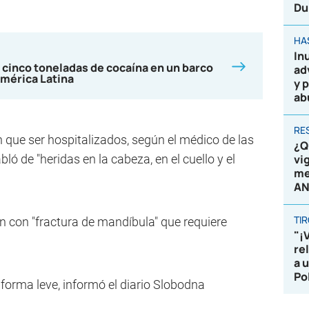
Du
HA
In
 cinco toneladas de cocaína en un barco
ad
mérica Latina
y 
ab
RE
 que ser hospitalizados, según el médico de las
¿Q
ó de "heridas en la cabeza, en el cuello y el
vi
me
AN
TI
n con "fractura de mandíbula" que requiere
"¡
re
a 
Po
 forma leve, informó el diario Slobodna