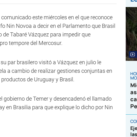
n comunicado este miércoles en el que reconoce
fo Nin Novoa a decir en el Parlamento que Brasil
no de Tabaré Vázquez para impedir que
 pro tempore del Mercosur.
su par brasilero visitó a Vázquez en julio le
la a cambio de realizar gestiones conjuntas en
HO
MO
 productos de Uruguay y Brasil.
Mi
as
el gobierno de Temer y desencadenó el llamado
ca
Pe
 en Brasilia para que explique lo dicho por Nin
CO
Ej
la