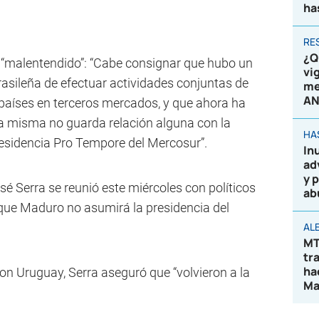
ha
RE
¿Q
un “malentendido”: “Cabe consignar que hubo un
vi
asileña de efectuar actividades conjuntas de
me
AN
aíses en terceros mercados, y que ahora ha
a misma no guarda relación alguna con la
HA
residencia Pro Tempore del Mercosur”.
In
ad
y 
José Serra se reunió este miércoles con políticos
ab
 que Maduro no asumirá la presidencia del
AL
MT
tr
ha
on Uruguay, Serra aseguró que “volvieron a la
Ma