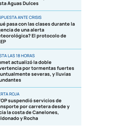
sta Aguas Dulces
SPUESTA ANTE CRISIS
ué pasa con las clases durante la
gencia de una alerta
teorológica? El protocolo de
EP
STA LAS 18 HORAS
umet actualizó la doble
vertencia por tormentas fuertes
puntualmente severas, y lluvias
undantes
ERTA ROJA
OP suspendió servicios de
ansporte por carretera desde y
cia la costa de Canelones,
ldonado y Rocha