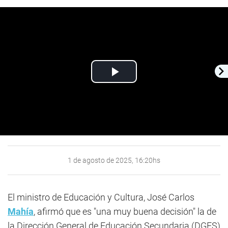
Play
Video
1 de agosto de 2025, 16:20hs
El ministro de Educación y Cultura, José Carlos
Mahía
, afirmó que es "una muy buena decisión" la de
la Dirección General de Educación Secundaria (DGES)