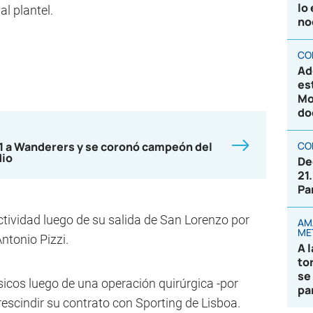
lo
l plantel.
no
CO
Ad
es
Mo
do
-1 a Wanderers y se coronó campeón del
CO
dio
De
21
Pa
actividad luego de su salida de San Lorenzo por
AM
ME
ntonio Pizzi.
A 
to
se
icos luego de una operación quirúrgica -por
pa
escindir su contrato con Sporting de Lisboa.