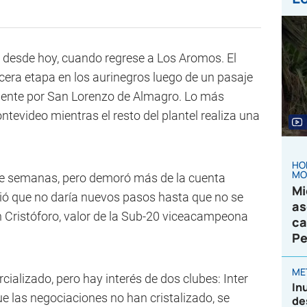
l desde hoy, cuando regrese a Los Aromos. El
ercera etapa en los aurinegros luego de un pasaje
mente por San Lorenzo de Almagro. Lo más
evideo mientras el resto del plantel realiza una
HO
MO
ce semanas, pero demoró más de la cuenta
Mi
inió que no daría nuevos pasos hasta que no se
as
n Cristóforo, valor de la Sub-20 viceacampeona
ca
Pe
ME
cializado, pero hay interés de dos clubes: Inter
In
e las negociaciones no han cristalizado, se
de