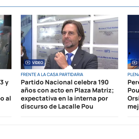
VIDEO
FRENTE A LA CASA PARTIDARIA
PLEN
3 y
Partido Nacional celebra 190
Per
años con acto en Plaza Matriz;
Pou
o al
expectativa en la interna por
Ors
discurso de Lacalle Pou
mej