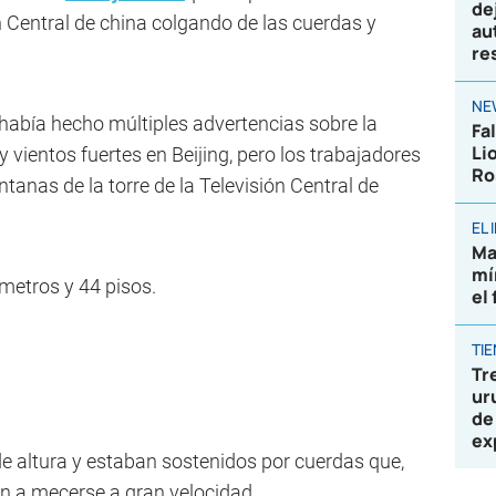
de
ón Central de china colgando de las cuerdas y
au
re
NE
 había hecho múltiples advertencias sobre la
Fa
Li
 vientos fuertes en Beijing, pero los trabajadores
Ro
ntanas de la torre de la Televisión Central de
EL
Ma
mí
 metros y 44 pisos.
el
TI
Tr
ur
de
ex
e altura y estaban sostenidos por cuerdas que,
on a mecerse a gran velocidad.