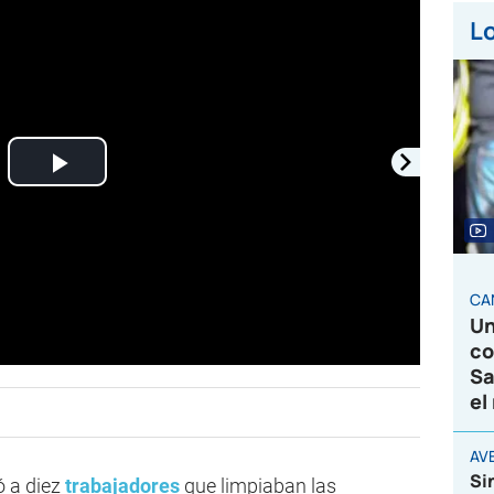
Lo
Play
Video
CA
Un
co
Sa
el
AVE
Si
ó a diez
trabajadores
que limpiaban las