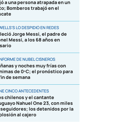
jó a una persona atrapada en un
to; Bomberos trabajó en el
scate
WELLS'S LO DESPIDIÓ EN REDES
lleció Jorge Messi, el padre de
onel Messi, a los 68 años en
sario
 INFORME DE NUBEL CISNEROS
ñanas y noches muy frías con
nimas de 0ºC; el pronóstico para
 fin de semana
ENE CINCO ANTECEDENTES
es chilenos y el cantante
uguayo Nahuel One 23, con miles
 seguidores; los detenidos por la
plosión al cajero