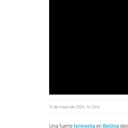
31 de mayo de 2024, 14:12hs
Una fuerte
tormenta
en
Beijing
dej