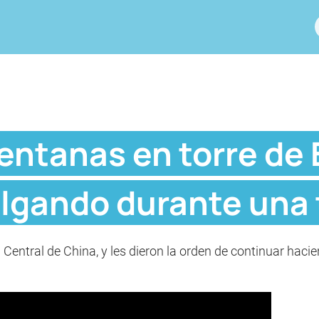
ntanas en torre de B
lgando durante una
 Central de China, y les dieron la orden de continuar hacie