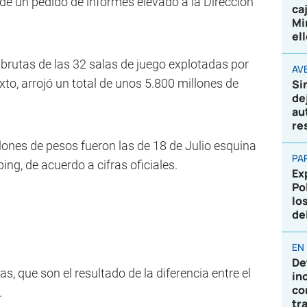
de un pedido de informes elevado a la Dirección
ca
Mi
el
 brutas de las 32 salas de juego explotadas por
AVE
to, arrojó un total de unos 5.800 millones de
Si
de
au
re
lones de pesos fueron las de 18 de Julio esquina
PA
g, de acuerdo a cifras oficiales.
Ex
Po
lo
de
EN
De
as, que son el resultado de la diferencia entre el
in
co
.
tr