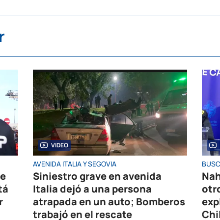
r
VIDEO
AVENIDA ITALIA Y SEGOVIA
BUSC
de
Siniestro grave en avenida
Nah
tá
Italia dejó a una persona
otr
r
atrapada en un auto; Bomberos
exp
trabajó en el rescate
Chi