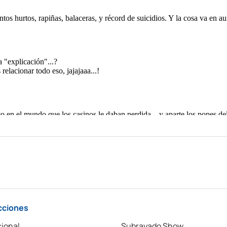
cciones
ional
Subrayado Show