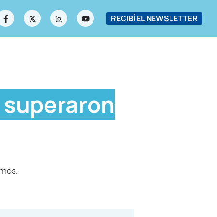
RECIBÍ EL NEWSLETTER
s superaron
lmos.