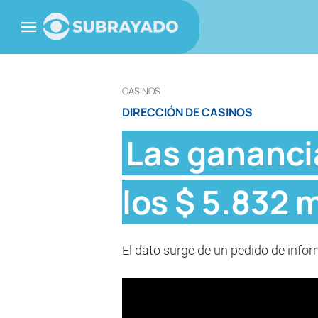
CASINOS
DIRECCIÓN DE CASINOS
Las gananci
los $ 5.832 
El dato surge de un pedido de info