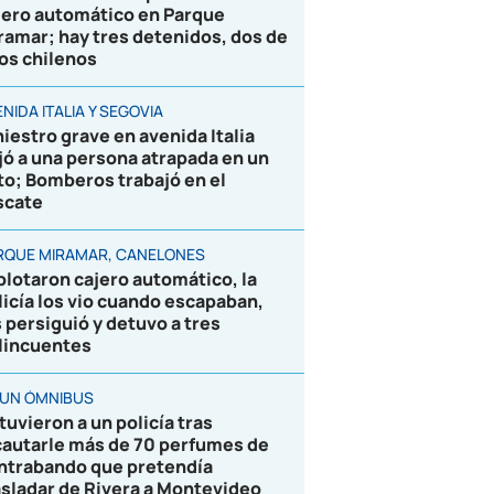
jero automático en Parque
ramar; hay tres detenidos, dos de
los chilenos
NIDA ITALIA Y SEGOVIA
niestro grave en avenida Italia
jó a una persona atrapada en un
to; Bomberos trabajó en el
scate
RQUE MIRAMAR, CANELONES
plotaron cajero automático, la
licía los vio cuando escapaban,
s persiguió y detuvo a tres
lincuentes
 UN ÓMNIBUS
tuvieron a un policía tras
cautarle más de 70 perfumes de
ntrabando que pretendía
asladar de Rivera a Montevideo