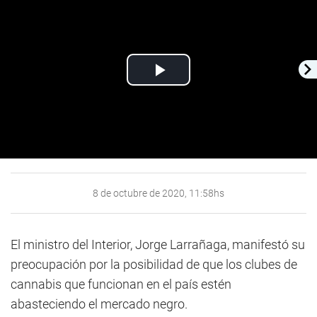
Play
Video
8 de octubre de 2020, 11:58hs
El ministro del Interior, Jorge Larrañaga, manifestó su
preocupación por la posibilidad de que los clubes de
cannabis que funcionan en el país estén
abasteciendo el mercado negro.